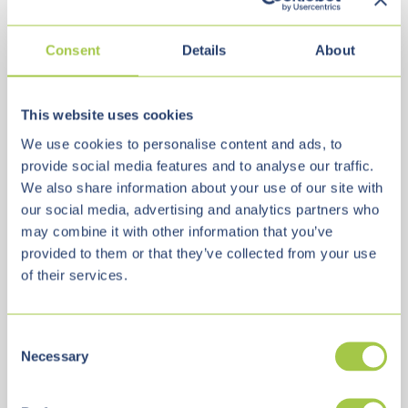
zawierają wirusów. Pliki cookie sprawiają,
że nasza oferta jest bardziej przyjazna dla
Consent
Details
About
użytkownika, skuteczniejsza i
bezpieczniejsza. Pliki cookie to małe pliki
This website uses cookies
tekstowe, które są przechowywane na
We use cookies to personalise content and ads, to
provide social media features and to analyse our traffic.
komputerze i zapisywane przez
We also share information about your use of our site with
przeglądarkę.
our social media, advertising and analytics partners who
may combine it with other information that you’ve
provided to them or that they’ve collected from your use
Większość używanych przez nas plików
of their services.
cookie to tak zwane „pliki cookie sesji”.
Zostaną automatycznie usunięte po
C
Necessary
Twojej wizycie. Inne pliki cookie pozostają
o
n
na twoim urządzeniu, dopóki ich nie
s