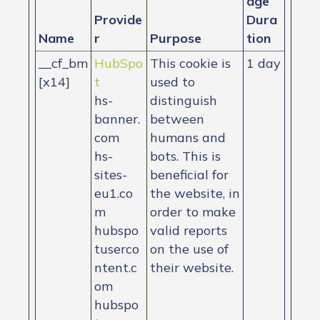
age
Provide
Dura
Name
r
Purpose
tion
__cf_bm
HubSpo
This cookie is
1 day
[x14]
t
used to
hs-
distinguish
banner.
between
com
humans and
hs-
bots. This is
sites-
beneficial for
eu1.co
the website, in
m
order to make
hubspo
valid reports
tuserco
on the use of
ntent.c
their website.
om
hubspo