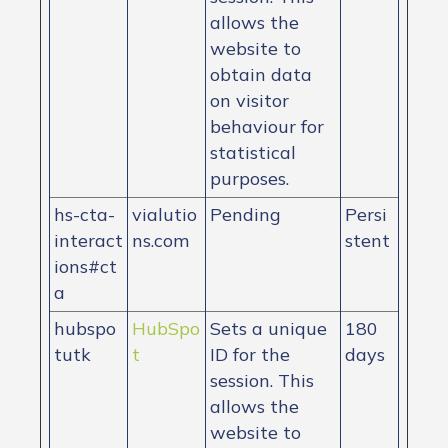
allows the
website to
obtain data
on visitor
behaviour for
statistical
purposes.
hs-cta-
vialutio
Pending
Persi
interact
ns.com
stent
ions#ct
a
hubspo
HubSpo
Sets a unique
180
tutk
t
ID for the
days
session. This
allows the
website to