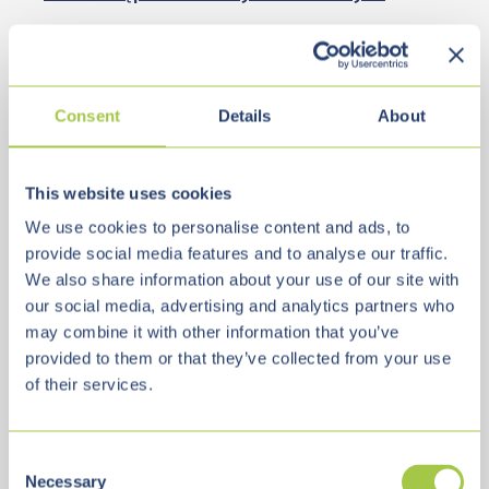
Dane osobowe Użytkownika będą udostępniane
przez Administratora podmiotom, które są
upoważnione do tego na podstawie przepisów
Consent
Details
About
prawa oraz podmiotom, którym Administrator
powierzył dane w celu prawidłowego wykonania
This website uses cookies
usług w celu i zakresie niezbędnym do wykonania
We use cookies to personalise content and ads, to
tych czynności, tj. dostawcom rozwiązań
provide social media features and to analyse our traffic.
informatycznych, bankom, biurom rachunkowych,
We also share information about your use of our site with
firmom świadczącym usługi pocztowe i kurierskie.
our social media, advertising and analytics partners who
may combine it with other information that you’ve
Dane osobowe użytkownika nie będą przekazywane
provided to them or that they’ve collected from your use
do państw trzecich poza Europejski Obszar
of their services.
Gospodarczy, jednak mogą być przetwarzane,
przechowywane lub przesyłane do podmiotów z
C
siedzibą państwie trzecim, o ile zapewniony
Necessary
o