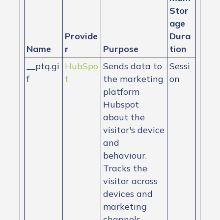
Stor
age
Provide
Dura
Name
r
Purpose
tion
__ptq.gi
HubSpo
Sends data to
Sessi
f
t
the marketing
on
platform
Hubspot
about the
visitor's device
and
behaviour.
Tracks the
visitor across
devices and
marketing
channels.