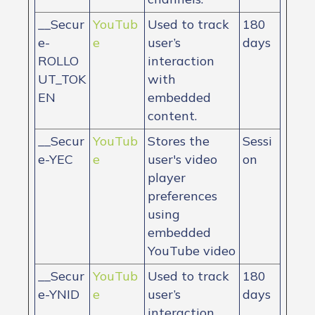
__Secur
YouTub
Used to track
180
e-
e
user’s
days
ROLLO
interaction
UT_TOK
with
EN
embedded
content.
__Secur
YouTub
Stores the
Sessi
e-YEC
e
user's video
on
player
preferences
using
embedded
YouTube video
__Secur
YouTub
Used to track
180
e-YNID
e
user’s
days
interaction