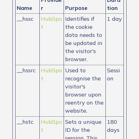
Name
r
Purpose
tion
__hssc
HubSpo
Identifies if
1 day
t
the cookie
data needs to
be updated in
the visitor's
browser.
__hssrc
HubSpo
Used to
Sessi
t
recognise the
on
visitor's
browser upon
reentry on the
website.
__hstc
HubSpo
Sets a unique
180
t
ID for the
days
session. This