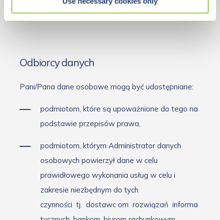
Pani
/
Pana dane osobowe będą przetwarzane do
Use necessary cookies only
czasu jej wycofania
.
Odbiorcy danych
Pani/Pana dane osobowe mogą być udostępniane:
podmiotom, które są upoważnione do tego na
podstawie przepisów prawa,
podmiotom, którym Administrator danych
osobowych powierzył dane w celu
prawidłowego wykonania usług w celu i
zakresie niezbędnym do tych
czynności
tj.
dostawc
om
rozwiązań
informa
tycznych, bankom, biurom rachunkowym,