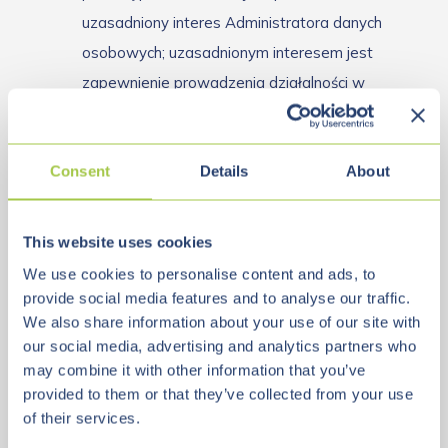
uzasadniony interes Administratora danych
osobowych; uzasadnionym interesem jest
zapewnienie prowadzenia działalności w
sposób niezakłócony a także zabezpieczenie
się przed zarzutami.
Consent
Details
About
Okres przechowywania danych
This website uses cookies
osobowych
We use cookies to personalise content and ads, to
provide social media features and to analyse our traffic.
We also share information about your use of our site with
Pani/Pana dane osobowe będą przetwarzane przez
our social media, advertising and analytics partners who
Administratora danych osobowych przez okres
may combine it with other information that you’ve
niezbędny do realizacji wskazanych powyżej
provided to them or that they’ve collected from your use
celów,
jednak nie dłużej niż do momentu
of their services.
przedawnienia roszczeń. W
zakresie, w jakim