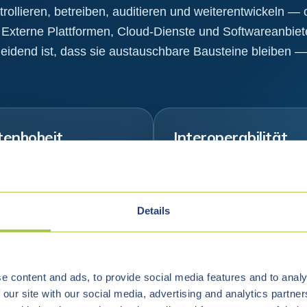
rollieren, betreiben, auditieren und weiterentwickeln — 
 Externe Plattformen, Cloud-Dienste und Softwareanbie
heidend ist, dass sie austauschbare Bausteine bleiben — 
enhoheit
Interoperabilität
e Kontrolle über
Systeme, Schnittstellen un
herorte, Zugriffe,
Datenformate, die
nflüsse, Backup-Strategien
Zusammenarbeit ermöglic
Details
regulatorische
— ohne neue Abhängigkeit
rderungen.
zu schaffen.
e content and ads, to provide social media features and to analy
 our site with our social media, advertising and analytics partn