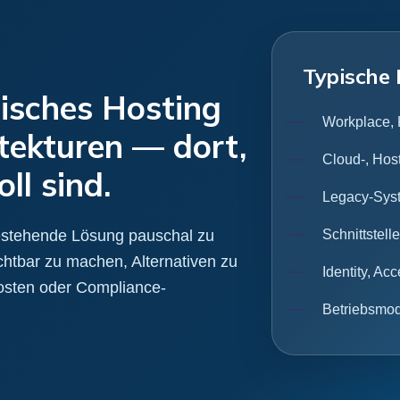
Typische
isches Hosting
Workplace,
tekturen — dort,
Cloud-, Hos
ll sind.
Legacy-Sys
 bestehende Lösung pauschal zu
Schnittstell
chtbar zu machen, Alternativen zu
Identity, A
Kosten oder Compliance-
Betriebsmod