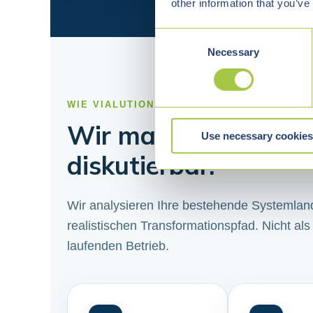
other information that you’ve
C
Necessary
o
n
s
e
WIE VIALUTIONS UNTERSTÜTZT
n
Wir machen digitale
Use necessary cookies
t
S
diskutierbar.
e
l
e
Wir analysieren Ihre bestehende Systemlands
c
realistischen Transformationspfad. Nicht als
t
laufenden Betrieb.
i
o
n