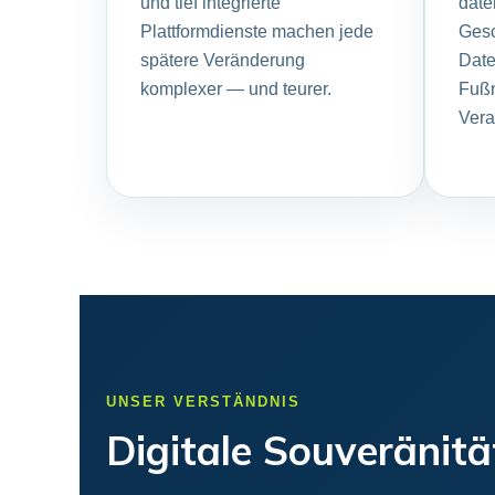
und tief integrierte
date
Plattformdienste machen jede
Gesc
spätere Veränderung
Date
komplexer — und teurer.
Fußn
Vera
UNSER VERSTÄNDNIS
Digitale Souveränität 