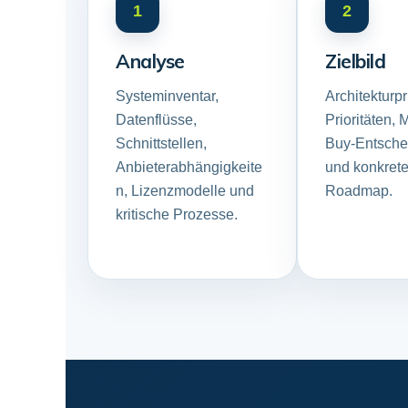
1
2
Analyse
Zielbild
Systeminventar,
Architekturpr
Datenflüsse,
Prioritäten, 
Schnittstellen,
Buy-Entsch
Anbieterabhängigkeite
und konkret
n, Lizenzmodelle und
Roadmap.
kritische Prozesse.