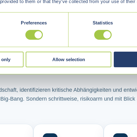
 provided to them or that they’ve collected from your use of their
Preferences
Statistics
 Souveränität umsetzbar —
 only
Allow selection
chaft, identifizieren kritische Abhängigkeiten und entw
 Big-Bang. Sondern schrittweise, risikoarm und mit Blick