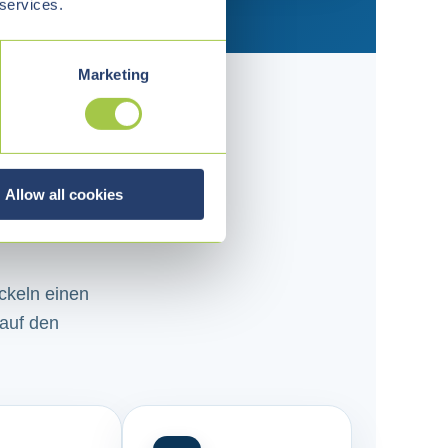
 services.
Marketing
 nicht nur
Allow all cookies
ickeln einen
 auf den