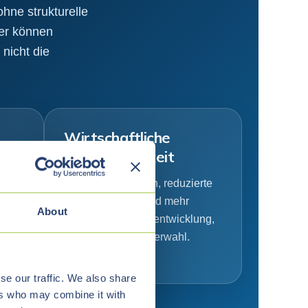
ohne strukturelle
ter können
nicht die
Wirtschaftliche
Unabhängigkeit
d
Planbare IT-Kosten, reduzierte
hen
Lock-in-Risiken und mehr
About
en
Freiheit bei Weiterentwicklung,
Betrieb und Anbieterwahl.
se our traffic. We also share
ers who may combine it with