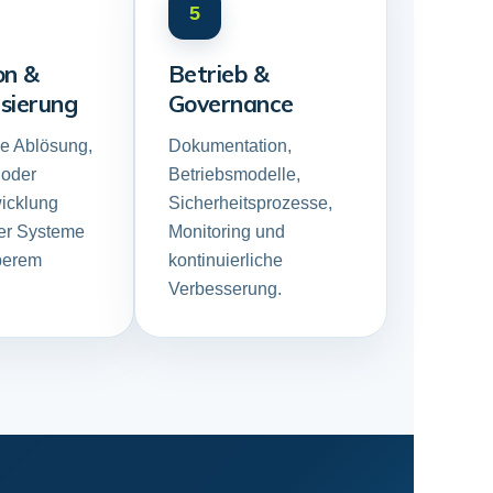
5
on &
Betrieb &
sierung
Governance
se Ablösung,
Dokumentation,
 oder
Betriebsmodelle,
icklung
Sicherheitsprozesse,
er Systeme
Monitoring und
berem
kontinuierliche
Verbesserung.