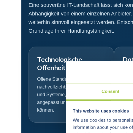
Eine souveräne IT-Landschaft lässt sich kont
Abhängigkeit von einem einzelnen Anbieter.
weiterhin sinnvoll eingesetzt werden. Entsc
Grundlage Ihrer Handlungsfähigkeit.
Technologische
Dat
Offenheit
Klar
Speic
Offene Standards,
Date
nachvollziehbare Architekturen
Consent
und 
und Systeme, die geprüft,
Anfo
angepasst und integriert werden
können.
This website uses cookies
We use cookies to personalis
information about your use of