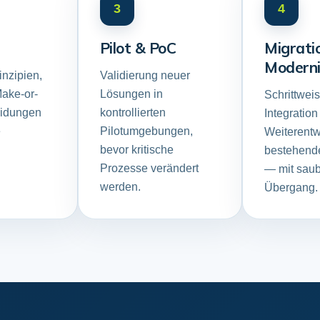
3
4
Pilot & PoC
Migrati
Moderni
inzipien,
Validierung neuer
Make-or-
Lösungen in
Schrittwei
eidungen
kontrollierten
Integration
e
Pilotumgebungen,
Weiterentw
bevor kritische
bestehend
Prozesse verändert
— mit sau
werden.
Übergang.