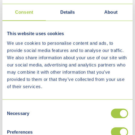
WENN DIGITALISIERUNG ZUR
Consent
Details
About
DIGITALISIERUNGS-
RÜCKNAHME WIRD: EINE
This website uses cookies
WARNUNG AUS DER PRAXIS
We use cookies to personalise content and ads, to
provide social media features and to analyse our traffic.
Das perfekte IT-Projekt – und sein
We also share information about your use of our site with
unrühmliches Ende Es war einmal eine
our social media, advertising and analytics partners who
may combine it with other information that you’ve
maßgeschneiderte ...
provided to them or that they’ve collected from your use
of their services.
Jetzt lesen...
C
Necessary
o
n
s
Preferences