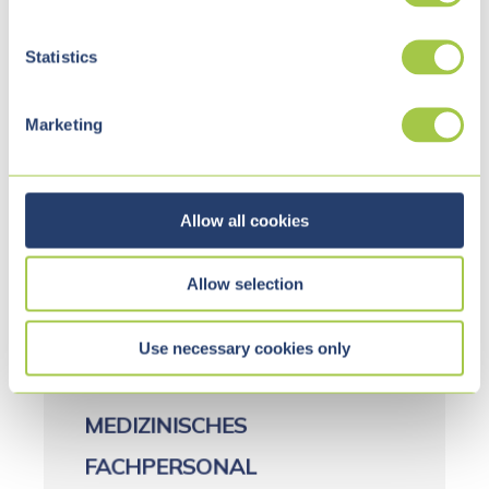
e
n
t
Statistics
S
e
Marketing
l
e
c
t
Allow all cookies
i
Vialutions
May 11, 2026 11:08:19 AM
o
Allow selection
n
3 Lesezeit
TOOSONIX: DESKTOP-
Use necessary cookies only
ANWENDUNG FÜR
MEDIZINISCHES
FACHPERSONAL