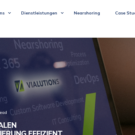
ns
Dienstleistungen
Nearshoring
Case Stu
read
ALEN
IERUNG EFFIZIENT