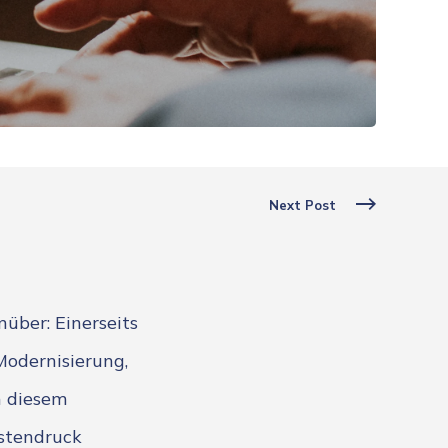
Next Post
ber: Einerseits
odernisierung,
n diesem
stendruck