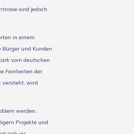
tnisse sind jedoch
eiten in einem
e Bürger und Kunden
stark vom deutschen
e Feinheiten der
versteht, wird
oblem werden.
ögern Projekte und
rt sich ins