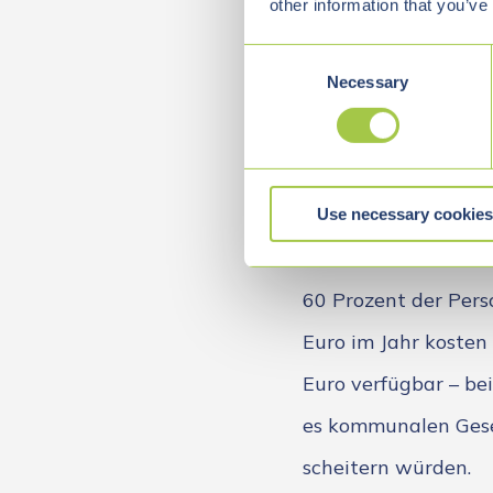
other information that you’ve
Hier setzt Nearshor
C
Digitalisierungsproj
Necessary
o
n
attraktive Balance 
s
oder die Slowakei ve
e
n
oft mit Erfahrung in
Use necessary cookies
t
S
Die Kostenvorteile s
e
l
60 Prozent der Pers
e
Euro im Jahr kosten 
c
t
Euro verfügbar – be
i
es kommunalen Gesel
o
n
scheitern würden.