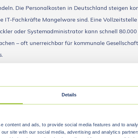
deln. Die Personalkosten in Deutschland steigen kont
e IT-Fachkräfte Mangelware sind. Eine Vollzeitstelle
ckler oder Systemadministrator kann schnell 80.000
achen – oft unerreichbar für kommunale Gesellschaf
.
le kommunale Gesellschaften stecken inder Zwickmü
nen sich aber weder die Mitarbeiter noch die Beratun
eister leisten. Externe Unterstützung ist nötig, mus
Details
s Effizienzstrategie
e content and ads, to provide social media features and to analy
 our site with our social media, advertising and analytics partn