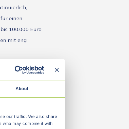
inuierlich,
 für einen
 bis 100.000 Euro
ten mit eng
hle. Sie müssen
gshonorare
s aber bezahlbar
About
se our traffic. We also share
ers who may combine it with