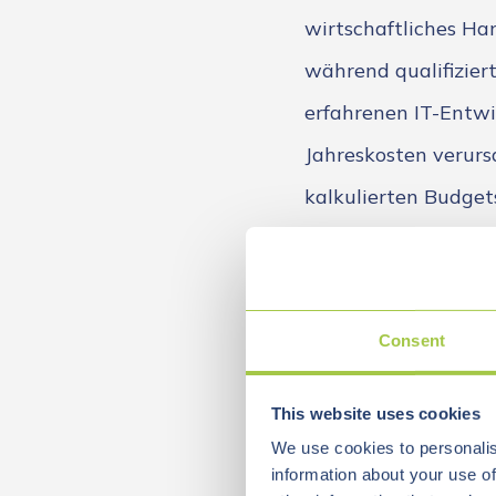
wirtschaftliches Han
während qualifiziert
erfahrenen IT-Entwi
Jahreskosten verurs
kalkulierten Budgets
Die Konsequenz: Vie
digitalisieren, kön
deutscher IT-Dienstl
Consent
bleiben.
This website uses cookies
Nearshoring al
We use cookies to personalis
information about your use of