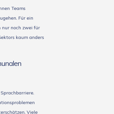
können Teams
zugehen. Für ein
 nur noch zwei für
n Sektors kaum anders
munalen
 Sprachbarriere.
ationsproblemen
erschätzen. Viele