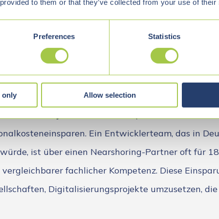
 provided to them or that they’ve collected from your use of their
ing an. Die Auslagerung von IT-Dienstleistungen und
ekten an Dienstleister in geografisch nahen Ländern 
Preferences
Statistics
zwischen Kosten und Qualität. Länder wie Polen, Ru
rfügen über hochqualifizierte IT-Fachkräfte mit exze
 internationalen Projekten.
 only
Allow selection
ind erheblich. Je nach Land und Qualifikationsniveau 
onalkosteneinsparen. Ein Entwicklerteam, das in De
würde, ist über einen Nearshoring-Partner oft für 1
i vergleichbarer fachlicher Kompetenz. Diese Einspa
lschaften, Digitalisierungsprojekte umzusetzen, di