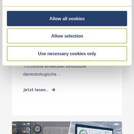
e
TOOSONIX: DESKTOP-
c
t
Allow all cookies
ANWENDUNG FÜR
i
o
MEDIZINISCHES
Allow selection
n
FACHPERSONAL
Use necessary cookies only
Ausgangslage Das MedTech-Unternehmen
TOOSonix entwickelt innovative
dermatologische ...
Jetzt lesen...