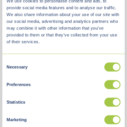
We use cookies to personalise content and ads, to
Jetzt lesen...
provide social media features and to analyse our traffic.
We also share information about your use of our site with
our social media, advertising and analytics partners who
may combine it with other information that you’ve
provided to them or that they’ve collected from your use
of their services.
C
Necessary
o
n
s
Preferences
e
n
t
Statistics
S
Vialutions
May 11, 2026, 11:08:19 AM
e
Marketing
l
3 Lesezeit