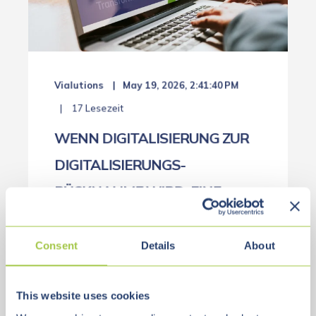
Vialutions
May 19, 2026, 2:41:40 PM
17 Lesezeit
WENN DIGITALISIERUNG ZUR
DIGITALISIERUNGS-
RÜCKNAHME WIRD: EINE
WARNUNG AUS DER PRAXIS
Consent
Details
About
Das perfekte IT-Projekt – und sein
unrühmliches Ende Es war einmal eine
maßgeschneiderte ...
This website uses cookies