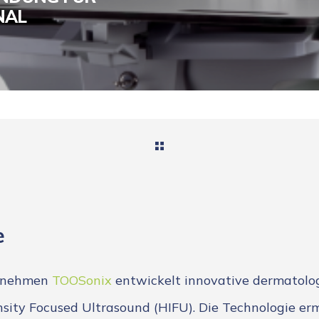
NAL
e
rnehmen
TOOSonix
entwickelt innovative dermatolog
sity Focused Ultrasound (HIFU). Die Technologie erm