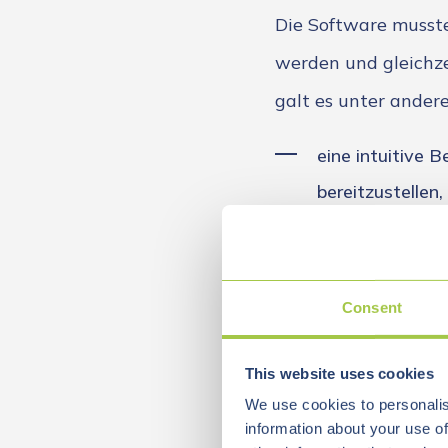
Die Software musst
werden und gleichze
galt es unter ander
eine intuitive 
bereitzustellen,
Behandlungsdate
Patientensitzun
Consent
eine stabile Lo
sowie eine zuve
This website uses cookies
We use cookies to personalis
gewährleisten.
information about your use of