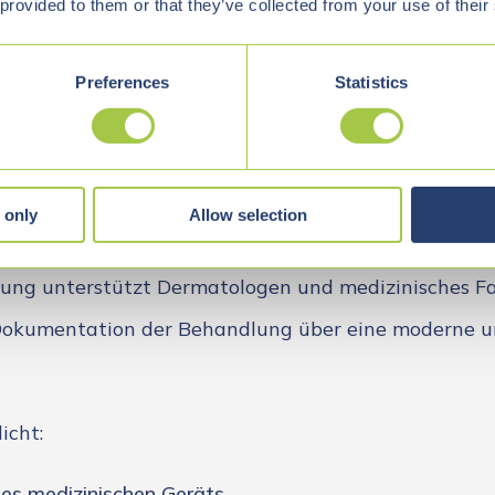
 provided to them or that they’ve collected from your use of their
h-Umfeld sind Zuverlässigkeit, klare Bedienbarkeit 
 entscheidend, da die Software direkt Teil des klini
Preferences
Statistics
s ist.
 only
Allow selection
kelte eine Desktop-Anwendung zur Bedienung des 
ösung unterstützt Dermatologen und medizinisches Fa
okumentation der Behandlung über eine moderne un
icht:
es medizinischen Geräts,