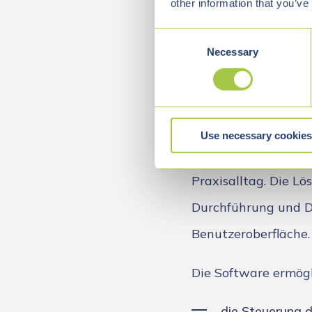
other information that you’ve
Besonders im MedTec
C
Hardwareintegration
Necessary
o
Behandlungsprozesse
n
s
e
Umsetzung
n
Use necessary cookies
t
VIALUTIONS entwic
S
e
Praxisalltag. Die L
l
e
Durchführung und D
c
Benutzeroberfläche.
t
i
o
Die Software ermögl
n
die Steuerung d