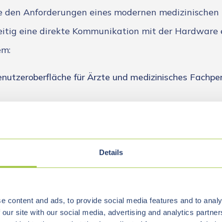
e den Anforderungen eines modernen medizinischen
itig eine direkte Kommunikation mit der Hardware 
em:
Benutzeroberfläche für Ärzte und medizinisches Fachpe
n in Echtzeit darzustellen,
gen digital zu verwalten,
Details
w-Level-Kommunikation zwischen Gerät und Software s
rlässige Geräteansteuerung für den täglichen Praxise
e content and ads, to provide social media features and to analy
 our site with our social media, advertising and analytics partn