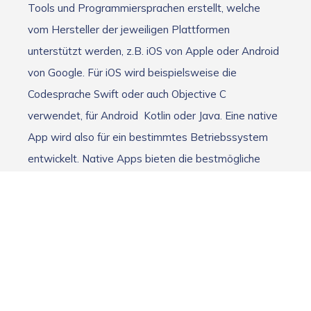
Tools und Programmiersprachen erstellt, welche
vom Hersteller der jeweiligen Plattformen
unterstützt werden, z.B. iOS von Apple oder Android
von Google. Für iOS wird beispielsweise die
Codesprache Swift oder auch Objective C
verwendet, für Android Kotlin oder Java. Eine native
App wird also für ein bestimmtes Betriebssystem
entwickelt. Native Apps bieten die bestmögliche
Leistung sowie Nutzererfahrung für das jeweilige
Betriebssystem.
Hybride Apps
Diese Apps sind im Grunde Browseranwendungen in
nativem Gewand. Sie basieren auf gängigen
Webtechnologien, werden aber als native Apps in