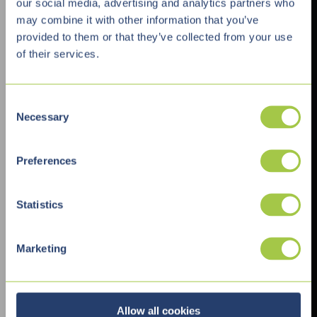
our social media, advertising and analytics partners who
may combine it with other information that you’ve
provided to them or that they’ve collected from your use
of their services.
C
Necessary
o
n
s
Preferences
e
n
t
Statistics
S
e
Marketing
l
e
c
t
Allow all cookies